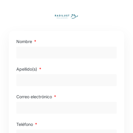
MALASIA & HONG KONG
Nombre
Rellena el formulario y accederás automáticamente al
pago
Apellido(s)
Correo electrónico
Teléfono