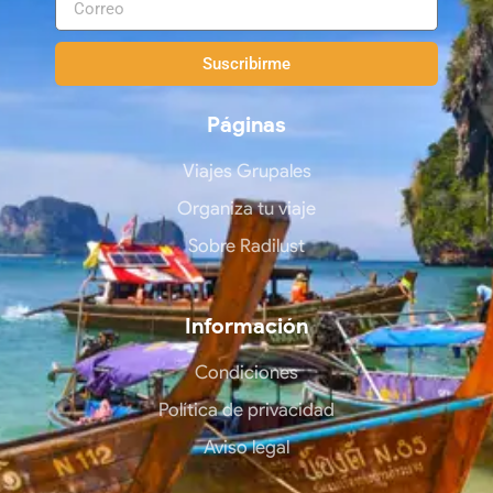
Suscribirme
Páginas
Viajes Grupales
Organiza tu viaje
Sobre Radilust
Información
Condiciones
Política de privacidad
Aviso legal