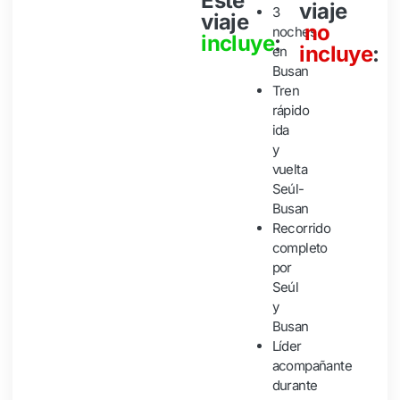
Este
viaje
3
viaje
no
noches
incluye
:
incluye
:
en
Busan
Tren
rápido
ida
y
vuelta
Seúl-
Busan
Recorrido
completo
por
Seúl
y
Busan
Líder
acompañante
durante