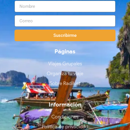
Suscribirme
Páginas
Viajes Grupales
Organiza tu viaje
Sobre Radilust
Información
Condiciones
Política de privacidad