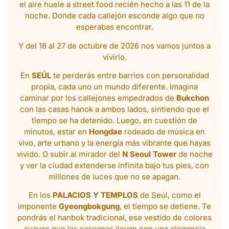
el aire huele a street food recién hecho a las 11 de la
noche. Donde cada callejón esconde algo que no
esperabas encontrar.
Y del 18 al 27 de octubre de 2026 nos vamos juntos a
vivirlo.
En
SEÚL
te perderás entre barrios con personalidad
propia, cada uno un mundo diferente. Imagina
caminar por los callejones empedrados de
Bukchon
con las casas hanok a ambos lados, sintiendo que el
tiempo se ha detenido. Luego, en cuestión de
minutos, estar en
Hongdae
rodeado de música en
vivo, arte urbano y la energía más vibrante que hayas
vivido. O subir al mirador del
N Seoul Tower
de noche
y ver la ciudad extenderse infinita bajo tus pies, con
millones de luces que no se apagan.
En los
PALACIOS Y TEMPLOS
de Seúl, como el
imponente
Gyeongbokgung
, el tiempo se detiene. Te
pondrás el hanbok tradicional, ese vestido de colores
suaves que las coreanas llevan con una elegancia