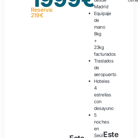
Madrid
Reserva:
Equipaje
219€
de
mano
8kg
+
23kg
facturados
Traslados
de
aeropuerto
Hoteles
4
estrellas
con
desayuno
5
noches
en
Este
Seúl